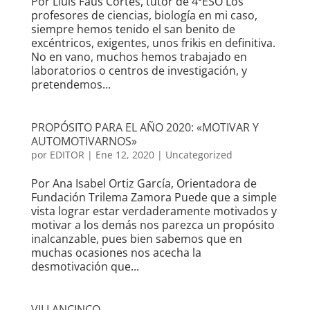
Por Lluís Faus Cortés, tutor de 4ºESO Los
profesores de ciencias, biología en mi caso,
siempre hemos tenido el san benito de
excéntricos, exigentes, unos frikis en definitiva.
No en vano, muchos hemos trabajado en
laboratorios o centros de investigación, y
pretendemos...
PROPÓSITO PARA EL AÑO 2020: «MOTIVAR Y
AUTOMOTIVARNOS»
por
EDITOR
|
Ene 12, 2020
|
Uncategorized
Por Ana Isabel Ortiz García, Orientadora de
Fundación Trilema Zamora Puede que a simple
vista lograr estar verdaderamente motivados y
motivar a los demás nos parezca un propósito
inalcanzable, pues bien sabemos que en
muchas ocasiones nos acecha la
desmotivación que...
VILLANCINCO